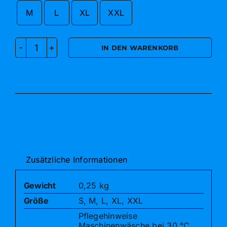
M
L
XL
XXL

IN DEN WARENKORB
Unsere
Schwestern
Menge
Zusätzliche Informationen
Gewicht
0,25 kg
Größe
S, M, L, XL, XXL
Pflegehinweise
Maschinenwäsche bei 30 °C